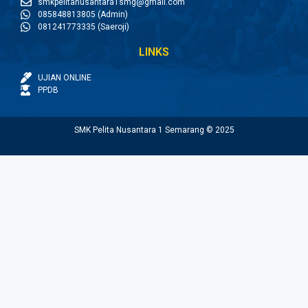
smkpelitanusantara1smg@gmail.com
085848813805 (Admin)
081241773335 (Saeroji)
LINKS
UJIAN ONLINE
PPDB
SMK Pelita Nusantara 1 Semarang © 2025