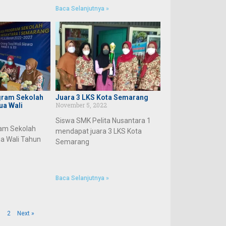
Baca Selanjutnya »
gram Sekolah
Juara 3 LKS Kota Semarang
November 5, 2022
ua Wali
Siswa SMK Pelita Nusantara 1
ram Sekolah
mendapat juara 3 LKS Kota
a Wali Tahun
Semarang
Baca Selanjutnya »
1
2
Next »