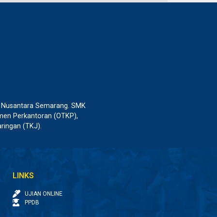
a Nusantara Semarang. SMK
emen Perkantoran (OTKP),
ringan (TKJ).
LINKS
UJIAN ONLINE
PPDB