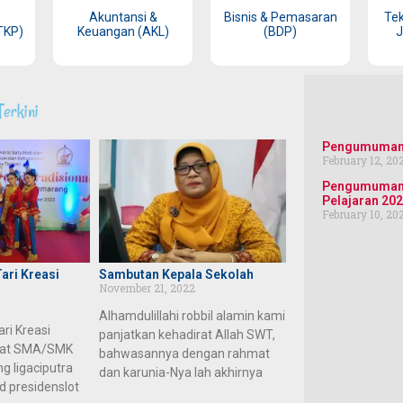
Akuntansi &
Bisnis & Pemasaran
Tek
TKP)
Keuangan (AKL)
(BDP)
J
Terkini
Pengumuman 
February 12, 20
Pengumuman 
Pelajaran 20
February 10, 20
ari Kreasi
Sambutan Kepala Sekolah
November 21, 2022
Alhamdulillahi robbil alamin kami
ri Kreasi
panjatkan kehadirat Allah SWT,
gkat SMA/SMK
bahwasannya dengan rahmat
 ligaciputra
dan karunia-Nya lah akhirnya
d presidenslot