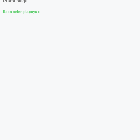
Pramuniaga
Baca selengkapnya »
Sejarah SMK Pelita Nusantara 1
November 1, 2021
SMK Pelita Nusantara 1, didirikan pada tahun 1962, merupakan
Sekolah Menengah Kejuruan yang terakreditasi A (Istimewa) atau
disamakan pada tahun 2010. Pada tahun pembelajaran 2011-2012