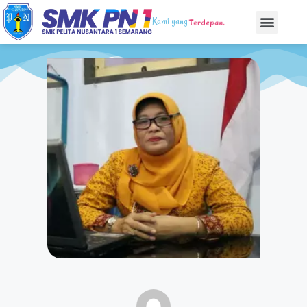
Kami yang
Terdepan,