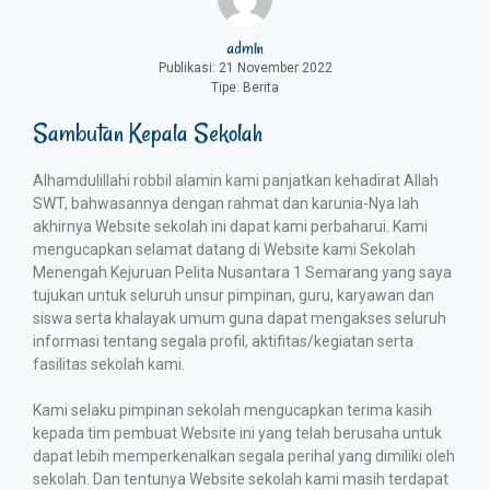
admin
Publikasi:
21 November 2022
Tipe:
Berita
Sambutan Kepala Sekolah
Alhamdulillahi robbil alamin kami panjatkan kehadirat Allah
SWT, bahwasannya dengan rahmat dan karunia-Nya lah
akhirnya Website sekolah ini dapat kami perbaharui. Kami
mengucapkan selamat datang di Website kami Sekolah
Menengah Kejuruan Pelita Nusantara 1 Semarang yang saya
tujukan untuk seluruh unsur pimpinan, guru, karyawan dan
siswa serta khalayak umum guna dapat mengakses seluruh
informasi tentang segala profil, aktifitas/kegiatan serta
fasilitas sekolah kami.
Kami selaku pimpinan sekolah mengucapkan terima kasih
kepada tim pembuat Website ini yang telah berusaha untuk
dapat lebih memperkenalkan segala perihal yang dimiliki oleh
sekolah. Dan tentunya Website sekolah kami masih terdapat